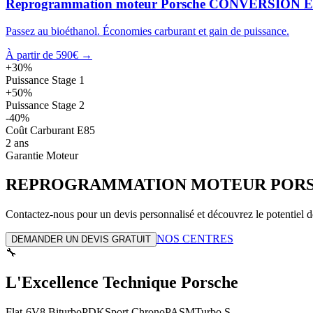
Reprogrammation moteur
Porsche
CONVERSION E
Passez au bioéthanol. Économies carburant et gain de puissance.
À partir de 590€ →
+30%
Puissance Stage 1
+50%
Puissance Stage 2
-40%
Coût Carburant E85
2 ans
Garantie Moteur
REPROGRAMMATION MOTEUR
POR
Contactez-nous pour un devis personnalisé et découvrez le potentiel d
NOS CENTRES
DEMANDER UN DEVIS GRATUIT
🔧
L'Excellence Technique Porsche
Flat-6
V8 Biturbo
PDK
Sport Chrono
PASM
Turbo S