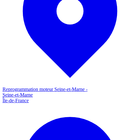
Reprogrammation moteur
Seine-et-Marne
-
Seine-et-Marne
Île-de-France