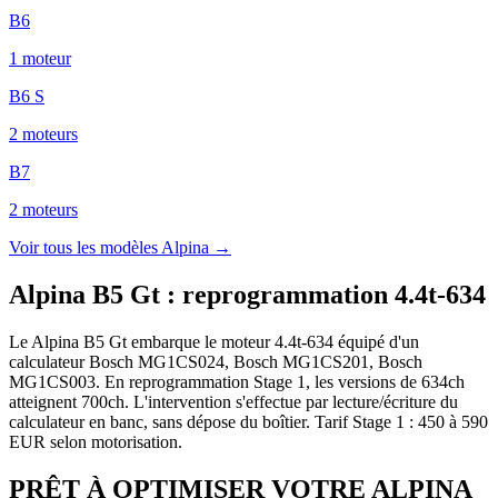
B6
1
moteur
B6 S
2
moteur
s
B7
2
moteur
s
Voir tous les modèles
Alpina
→
Alpina B5 Gt
:
reprogrammation 4.4t-634
Le Alpina B5 Gt embarque le moteur 4.4t-634 équipé d'un
calculateur Bosch MG1CS024, Bosch MG1CS201, Bosch
MG1CS003. En reprogrammation Stage 1, les versions de 634ch
atteignent 700ch. L'intervention s'effectue par lecture/écriture du
calculateur en banc, sans dépose du boîtier. Tarif Stage 1 : 450 à 590
EUR selon motorisation.
PRÊT À OPTIMISER VOTRE
ALPINA