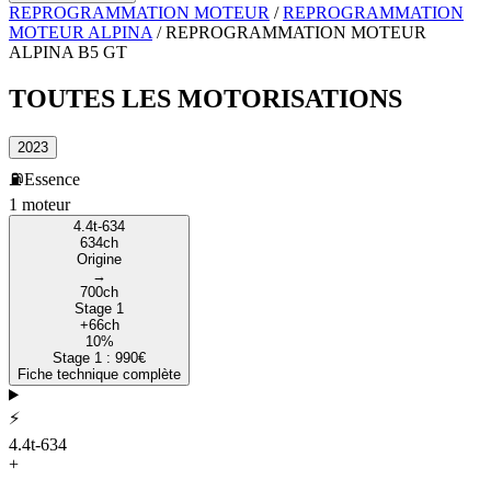
REPROGRAMMATION MOTEUR
/
REPROGRAMMATION
MOTEUR
ALPINA
/
REPROGRAMMATION MOTEUR
ALPINA
B5 GT
TOUTES LES
MOTORISATIONS
2023
⛽
Essence
1
moteur
4.4t-634
634
ch
Origine
→
700
ch
Stage 1
+
66
ch
10
%
Stage 1 :
990
€
Fiche technique complète
⚡
4.4t-634
+