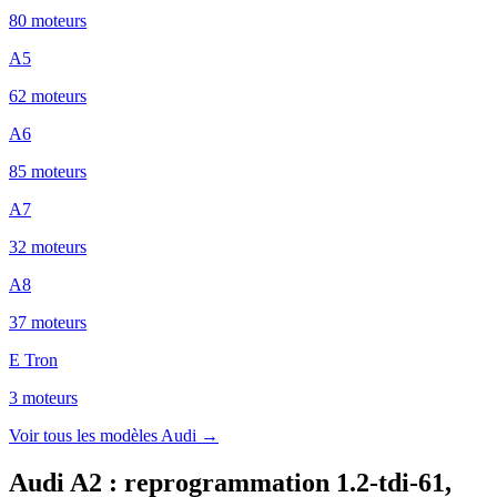
80
moteur
s
A5
62
moteur
s
A6
85
moteur
s
A7
32
moteur
s
A8
37
moteur
s
E Tron
3
moteur
s
Voir tous les modèles
Audi
→
Audi A2
:
reprogrammation 1.2-tdi-61,