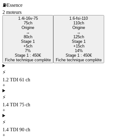
⛽
Essence
2
moteur
s
1.4i-16v-75
1.6-fsi-110
75
ch
110
ch
Origine
Origine
→
→
80
ch
125
ch
Stage 1
Stage 1
+
5
ch
+
15
ch
7
%
14
%
Stage 1 :
450
€
Stage 1 :
450
€
Fiche technique complète
Fiche technique complète
⚡
1.2 TDI 61 ch
+
⚡
1.4 TDI 75 ch
+
⚡
1.4 TDI 90 ch
+