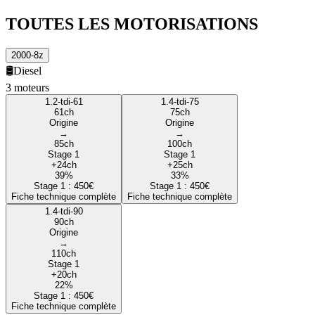
TOUTES LES
MOTORISATIONS
2000-8z
🛢️
Diesel
3
moteur
s
1.2-tdi-61
1.4-tdi-75
61
ch
75
ch
Origine
Origine
→
→
85
ch
100
ch
Stage 1
Stage 1
+
24
ch
+
25
ch
39
%
33
%
Stage 1 :
450
€
Stage 1 :
450
€
Fiche technique complète
Fiche technique complète
1.4-tdi-90
90
ch
Origine
→
110
ch
Stage 1
+
20
ch
22
%
Stage 1 :
450
€
Fiche technique complète