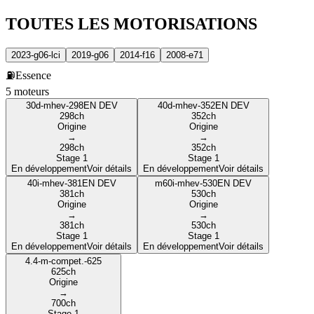
TOUTES LES
MOTORISATIONS
2023-g06-lci
2019-g06
2014-f16
2008-e71
⛽
Essence
5
moteur
s
30d-mhev-298
EN DEV
40d-mhev-352
EN DEV
298
ch
352
ch
Origine
Origine
→
→
298
ch
352
ch
Stage 1
Stage 1
En développement
Voir détails
En développement
Voir détails
40i-mhev-381
EN DEV
m60i-mhev-530
EN DEV
381
ch
530
ch
Origine
Origine
→
→
381
ch
530
ch
Stage 1
Stage 1
En développement
Voir détails
En développement
Voir détails
4.4-m-compet.-625
625
ch
Origine
→
700
ch
Stage 1