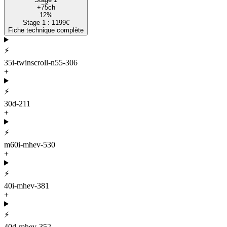
+
75
ch
12
%
Stage 1 :
1199
€
Fiche technique complète
⚡
35i-twinscroll-n55-306
+
⚡
30d-211
+
⚡
m60i-mhev-530
+
⚡
40i-mhev-381
+
⚡
40d-mhev-352