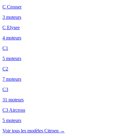
C Crosser
3
moteur
s
C Elysee
4
moteur
s
C1
5
moteur
s
C2
7
moteur
s
C3
31
moteur
s
C3 Aircross
5
moteur
s
Voir tous les modèles
Citroen
→