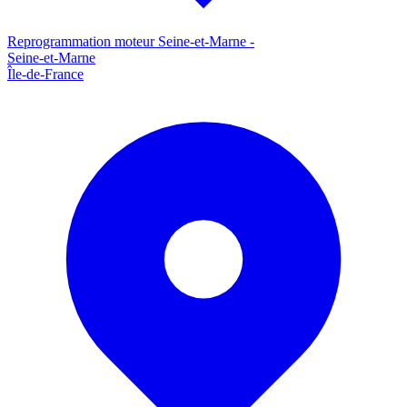
Reprogrammation moteur
Seine-et-Marne
-
Seine-et-Marne
Île-de-France