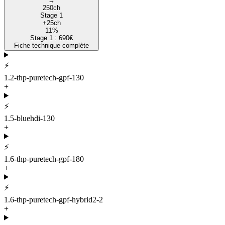
→
250
ch
Stage 1
+
25
ch
11
%
Stage 1 :
690
€
Fiche technique complète
⚡
1.2-thp-puretech-gpf-130
+
⚡
1.5-bluehdi-130
+
⚡
1.6-thp-puretech-gpf-180
+
⚡
1.6-thp-puretech-gpf-hybrid2-2
+