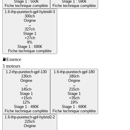
Stage 1 :
550
€
Stage 1 :
590
€
Fiche technique complète
Fiche technique complète
1.6-thp-puretech-gpf-hybrid4-3
300
ch
Origine
→
327
ch
Stage 1
+
27
ch
9
%
Stage 1 :
690
€
Fiche technique complète
⛽
Essence
3
moteur
s
1.2-thp-puretech-gpf-130
1.6-thp-puretech-gpf-180
130
ch
180
ch
Origine
Origine
→
→
145
ch
215
ch
Stage 1
Stage 1
+
15
ch
+
35
ch
12
%
19
%
Stage 1 :
490
€
Stage 1 :
690
€
Fiche technique complète
Fiche technique complète
1.6-thp-puretech-gpf-hybrid2-2
225
ch
Origine