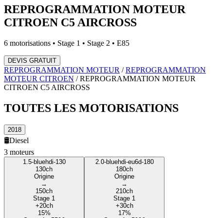
REPROGRAMMATION MOTEUR
CITROEN
C5 AIRCROSS
6
motorisations • Stage 1 • Stage 2 • E85
DEVIS GRATUIT
REPROGRAMMATION MOTEUR
/
REPROGRAMMATION
MOTEUR
CITROEN
/
REPROGRAMMATION MOTEUR
CITROEN
C5 AIRCROSS
TOUTES LES
MOTORISATIONS
2018
🛢️
Diesel
3
moteur
s
1.5-bluehdi-130
2.0-bluehdi-eu6d-180
130
ch
180
ch
Origine
Origine
→
→
150
ch
210
ch
Stage 1
Stage 1
+
20
ch
+
30
ch
15
%
17
%