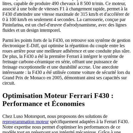
litres, capable de produire 490 chevaux à 8 500 tr/min. Ce moteur,
associé à une boîte de vitesses F1 à changement rapide, permet à la
F430 d'atteindre une vitesse maximale de 315 km/h et d'accélérer de
0 à 100 km/h en seulement 4 secondes. La carrosserie, conçue par
Pininfarina, est un chef-d'œuvre d'aérodynamisme, avec des lignes
fluides et un design intemporel.
Parmi les points forts de la F430, on retrouve son système de gestion
électronique E-Diff, qui optimise la répartition du couple entre les
roues arrière pour une meilleure adhérence et une conduite plus sûre.
De plus, la F430 a été la première Ferrari à intégrer le système de
freinage carbone-céramique en série, offrant une puissance de
freinage exceptionnelle et une durabilité accrue. Une anecdote
intéressante : la F430 a été utilisée comme voiture de sécurité lors du
Grand Prix de Monaco en 2005, démontrant ainsi ses capacités sur
circuit.
Optimisation Moteur Ferrari F430 :
Performance et Économies
Chez Luso Motorsport, nous proposons des solutions de
reprogrammation moteur
spécifiquement adaptées à la Ferrari F430.
Notre expertise nous permet d'optimiser les performances de ce
modèle tout en préservant son intégrité mécanique. Grâce à une