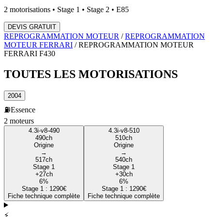
2
motorisations • Stage 1 • Stage 2 • E85
DEVIS GRATUIT
REPROGRAMMATION MOTEUR
/
REPROGRAMMATION
MOTEUR
FERRARI
/
REPROGRAMMATION MOTEUR
FERRARI
F430
TOUTES LES
MOTORISATIONS
2004
⛽
Essence
2
moteur
s
4.3i-v8-490
4.3i-v8-510
490
ch
510
ch
Origine
Origine
→
→
517
ch
540
ch
Stage 1
Stage 1
+
27
ch
+
30
ch
6
%
6
%
Stage 1 :
1290
€
Stage 1 :
1290
€
Fiche technique complète
Fiche technique complète
⚡