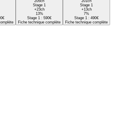
205
ch
201
ch
Stage 1
Stage 1
+
23
ch
+
13
ch
13
%
7
%
90
€
Stage 1 :
590
€
Stage 1 :
490
€
complète
Fiche technique complète
Fiche technique complète