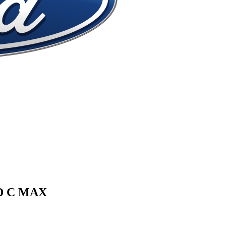
D
C MAX