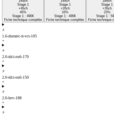
145
ch
145
ch
185
ch
Stage 1
Stage 1
Stage 1
+
45
ch
+
20
ch
+
35
ch
45
%
16
%
23
%
Stage 1 :
490
€
Stage 1 :
490
€
Stage 1 :
5
Fiche technique complète
Fiche technique complète
Fiche technique 
⚡
1.6-duratec-ti-vct-105
+
⚡
2.0-tdci-eu6-170
+
⚡
2.0-tdci-eu6-150
+
⚡
2.0-hev-188
+
⚡