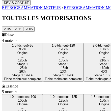
DEVIS GRATUIT
REPROGRAMMATION MOTEUR
/
REPROGRAMMATION M
TOUTES LES
MOTORISATIONS
2015
2011
2005
🛢️
Diesel
4
moteur
s
1.5-tdci-eu5-95
1.5-tdci-eu5-120
2.0-tdci-eu6
95
ch
120
ch
150
ch
Origine
Origine
Origine
→
→
→
120
ch
135
ch
210
ch
Stage 1
Stage 1
Stage 1
+
25
ch
+
15
ch
+
60
ch
26
%
13
%
40
%
Stage 1 :
490
€
Stage 1 :
490
€
Stage 1 :
5
Fiche technique complète
Fiche technique complète
Fiche technique 
⛽
Essence
5
moteur
s
1.0-t-ecoboost-100
1.0-t-ecoboost-125
1.5-t-ecoboos
100
ch
125
ch
150
ch
Origine
Origine
Origine
→
→
→