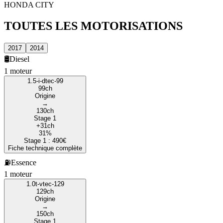
HONDA
CITY
TOUTES LES
MOTORISATIONS
2017
2014
🛢️
Diesel
1
moteur
1.5-i-dtec-99
99
ch
Origine
→
130
ch
Stage 1
+
31
ch
31
%
Stage 1 :
490
€
Fiche technique complète
⛽
Essence
1
moteur
1.0t-vtec-129
129
ch
Origine
→
150
ch
Stage 1