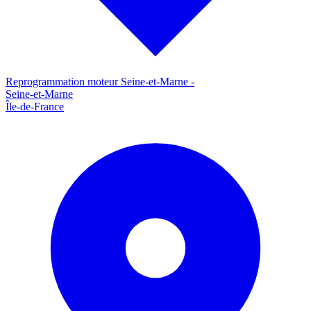
Reprogrammation moteur
Seine-et-Marne
-
Seine-et-Marne
Île-de-France