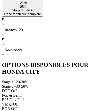
+
21
ch
16
%
Stage 1 :
490
€
Fiche technique complète
⚡
1.0t-vtec-129
+
⚡
1.5-i-dtec-99
+
OPTIONS DISPONIBLES POUR
HONDA
CITY
Stage 1
+20-30%
Stage 2
+30-50%
DTC Off
Pop & Bang
E85 Flex Fuel
VMax Off
EGR Off