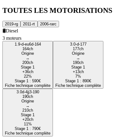
TOUTES LES
MOTORISATIONS
2019-rg
2011-rt
2006-rarc
🛢️
Diesel
3
moteur
s
1.9-d-eu6d-164
3.0-d-177
164
ch
177
ch
Origine
Origine
→
→
200
ch
190
ch
Stage 1
Stage 1
+
36
ch
+
13
ch
22
%
7
%
Stage 1 :
590
€
Stage 1 :
890
€
Fiche technique complète
Fiche technique complète
3.0d-4jj3-190
190
ch
Origine
→
210
ch
Stage 1
+
20
ch
11
%
Stage 1 :
790
€
Fiche technique complète