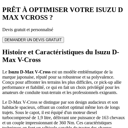
PRÊT À OPTIMISER VOTRE
ISUZU
D
MAX VCROSS
?
Devis gratuit et personnalisé
DEMANDER UN DEVIS GRATUIT
Histoire et Caractéristiques du Isuzu D-
Max V-Cross
Le
Isuzu D-Max V-Cross
est un modèle emblématique de la
marque japonaise, réputé pour sa robustesse et sa polyvalence.
Conçu pour affronter les terrains les plus difficiles, ce pick-up allie
performance et fiabilité, ce qui en fait un choix privilégié pour les
amateurs de conduite tout-terrain et les professionnels exigeants.
Le D-Max V-Cross se distingue par son design audacieux et son
habitacle spacieux, offrant un confort optimal même lors de longs
trajets. Sous le capot, il est équipé d'un moteur diesel
turbocompressé de 1,9 litre, délivrant une puissance de 163 chevaux
et un couple impressionnant de 360 Nm. Ces caractéristiques
techniques en font un véhicule capable de tracter des charges