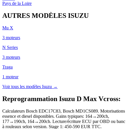
Pays de la Loire
AUTRES MODÈLES
ISUZU
Mu X
3
moteur
s
N Series
3
moteur
s
Traga
1
moteur
Voir tous les modèles
Isuzu
→
Reprogrammation Isuzu D Max Vcross
:
Calculateurs Bosch EDC17C83, Bosch MD1CS089. Motorisations
essence et diesel disponibles. Gains typiques: 164→200ch,
177→190ch, 164→200ch. Lecture/écriture ECU par OBD ou banc
à rouleaux selon version. Stage 1: 450-590 EUR TTC.