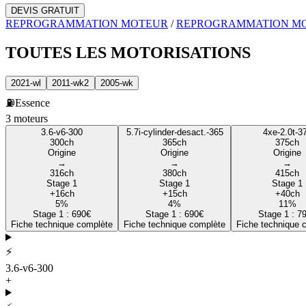
DEVIS GRATUIT
REPROGRAMMATION MOTEUR
/
REPROGRAMMATION M
TOUTES LES
MOTORISATIONS
2021-wl
2011-wk2
2005-wk
⛽
Essence
3
moteur
s
3.6-v6-300
5.7i-cylinder-desact.-365
4xe-2.0t-3
300
ch
365
ch
375
ch
Origine
Origine
Origine
→
→
→
316
ch
380
ch
415
ch
Stage 1
Stage 1
Stage 1
+
16
ch
+
15
ch
+
40
ch
5
%
4
%
11
%
Stage 1 :
690
€
Stage 1 :
690
€
Stage 1 :
7
Fiche technique complète
Fiche technique complète
Fiche technique 
⚡
3.6-v6-300
+