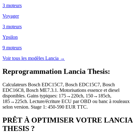
3
moteur
s
Voyager
3
moteur
s
Ypsilon
9
moteur
s
Voir tous les modèles
Lancia
→
Reprogrammation Lancia Thesis
:
Calculateurs Bosch EDC15C7, Bosch EDC15C7, Bosch
EDC16C8, Bosch ME7.3.1. Motorisations essence et diesel
disponibles. Gains typiques: 175→220ch, 150→185ch,
185→225ch. Lecture/écriture ECU par OBD ou banc à rouleaux
selon version. Stage 1: 450-590 EUR TTC.
PRÊT À OPTIMISER VOTRE
LANCIA
THESIS
?