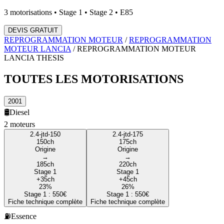
3
motorisations • Stage 1 • Stage 2 • E85
DEVIS GRATUIT
REPROGRAMMATION MOTEUR
/
REPROGRAMMATION
MOTEUR
LANCIA
/
REPROGRAMMATION MOTEUR
LANCIA
THESIS
TOUTES LES
MOTORISATIONS
2001
🛢️
Diesel
2
moteur
s
2.4-jtd-150
2.4-jtd-175
150
ch
175
ch
Origine
Origine
→
→
185
ch
220
ch
Stage 1
Stage 1
+
35
ch
+
45
ch
23
%
26
%
Stage 1 :
550
€
Stage 1 :
550
€
Fiche technique complète
Fiche technique complète
⛽
Essence