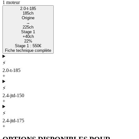
1
moteur
2.0-t-185
185
ch
Origine
→
225
ch
Stage 1
+
40
ch
22
%
Stage 1 :
550
€
Fiche technique complète
⚡
2.0-t-185
+
⚡
2.4-jtd-150
+
⚡
2.4-jtd-175
+