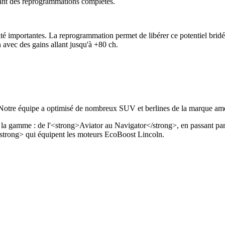
tant des reprogrammations complètes.
mportantes. La reprogrammation permet de libérer ce potentiel bridé d'usi
 avec des gains allant jusqu'à +80 ch.
tre équipe a optimisé de nombreux SUV et berlines de la marque am
a gamme : de l'<strong>Aviator au Navigator</strong>, en passant par 
trong> qui équipent les moteurs EcoBoost Lincoln.