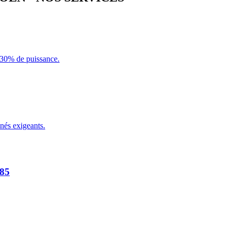
+30% de puissance.
nés exigeants.
85