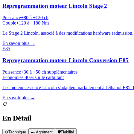
Reprogrammation moteur
Lincoln
Stage 2
Puissance
+80 à +120 ch
Couple
+120 à +180 Nm
Le Stage 2 Lincoln, associé à des modifications hardware (admission, é
En savoir plus →
E85
Reprogrammation moteur
Lincoln
Conversion E85
Puissance
+30 à +50 ch supplémentaires
Économies
-40% sur le carburant
Les moteurs essence Lincoln s'adaptent parfaitement à l'éthanol E85. L
En savoir plus →
📋
En Détail
⚙️
Technique
🏎️
Agrément
🛡️
Fiabilité