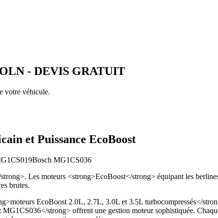
COLN
- DEVIS GRATUIT
e votre véhicule.
ain et Puissance EcoBoost
MG1CS019
Bosch MG1CS036
</strong>. Les moteurs <strong>EcoBoost</strong> équipant les berline
es brutes.
ng>moteurs EcoBoost 2.0L, 2.7L, 3.0L et 3.5L turbocompressés</strong>
S036</strong> offrent une gestion moteur sophistiquée. Chaque mo