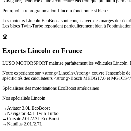
Navigator) bénéficie d'une architecture électronique premium permet
Pourquoi la reprogrammation
Lincoln
fonctionne si bien :
Les moteurs Lincoln EcoBoost sont conçus avec des marges de sécurité i
Les blocs Twin-Turbo répondent particulièrement bien à l'optimisation
🏆
Experts Lincoln en France
LUSO MOTORSPORT maîtrise parfaitement les véhicules Lincoln. No
Notre expérience sur <strong>Lincoln</strong> couvre l'ensemble de l
spécificités des calculateurs <strong>Bosch MEDG17.0 et MG1CS</s
Spécialistes des motorisations EcoBoost américaines
Nos spécialités
Lincoln
→
Aviator 3.0L EcoBoost
→
Navigator 3.5L Twin-Turbo
→
Corsair 2.0L/2.3L EcoBoost
→
Nautilus 2.0L/2.7L