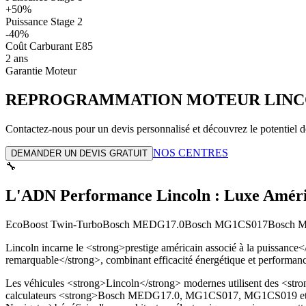
+50%
Puissance Stage 2
-40%
Coût Carburant E85
2 ans
Garantie Moteur
REPROGRAMMATION MOTEUR
LIN
Contactez-nous pour un devis personnalisé et découvrez le potentiel d
NOS CENTRES
DEMANDER UN DEVIS GRATUIT
🔧
L'ADN Performance Lincoln : Luxe Améric
EcoBoost Twin-Turbo
Bosch MEDG17.0
Bosch MG1CS017
Bosch 
Lincoln incarne le <strong>prestige américain associé à la puissance
remarquable</strong>, combinant efficacité énergétique et performanc
Les véhicules <strong>Lincoln</strong> modernes utilisent des <stro
calculateurs <strong>Bosch MEDG17.0, MG1CS017, MG1CS019 et MG1C