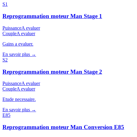
S1
Reprogrammation moteur
Man
Stage 1
Puissance
A evaluer
Couple
A evaluer
Gains a evaluer.
En savoir plus →
S2
Reprogrammation moteur
Man
Stage 2
Puissance
A evaluer
Couple
A evaluer
Etude necessaire.
En savoir plus →
E85
Reprogrammation moteur
Man
Conversion E85