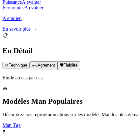
Puissance
A evaluer
Économies
A evaluer
A etudier.
En savoir plus →
📋
En Détail
⚙️
Technique
🏎️
Agrément
🛡️
Fiabilité
Etude au cas par cas.
🚗
Modèles
Man
Populaires
Découvrez nos reprogrammations sur les modèles
Man
les plus deman
Man
Tge
❓