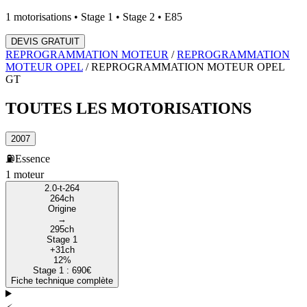
1
motorisations • Stage 1 • Stage 2 • E85
DEVIS GRATUIT
REPROGRAMMATION MOTEUR
/
REPROGRAMMATION
MOTEUR
OPEL
/
REPROGRAMMATION MOTEUR
OPEL
GT
TOUTES LES
MOTORISATIONS
2007
⛽
Essence
1
moteur
2.0-t-264
264
ch
Origine
→
295
ch
Stage 1
+
31
ch
12
%
Stage 1 :
690
€
Fiche technique complète