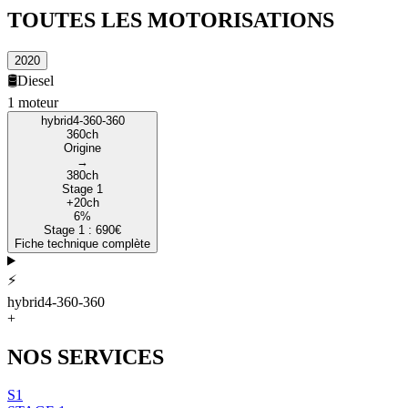
TOUTES LES
MOTORISATIONS
2020
🛢️
Diesel
1
moteur
hybrid4-360-360
360
ch
Origine
→
380
ch
Stage 1
+
20
ch
6
%
Stage 1 :
690
€
Fiche technique complète
⚡
hybrid4-360-360
+
NOS
SERVICES
S1