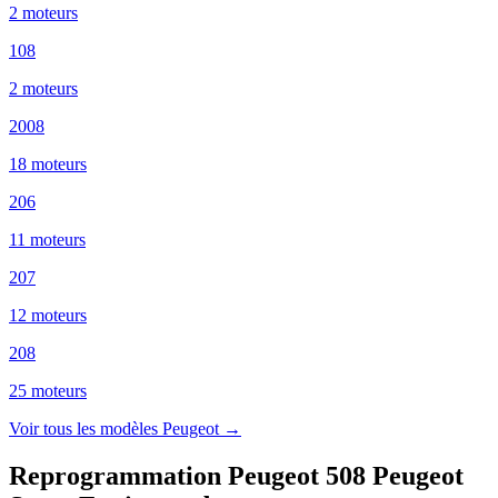
2
moteur
s
108
2
moteur
s
2008
18
moteur
s
206
11
moteur
s
207
12
moteur
s
208
25
moteur
s
Voir tous les modèles
Peugeot
→
Reprogrammation Peugeot 508 Peugeot