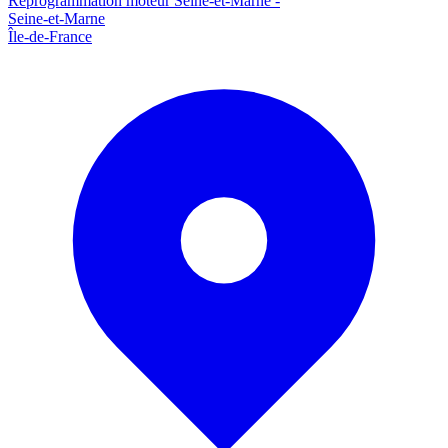
Reprogrammation moteur
Seine-et-Marne
-
Seine-et-Marne
Île-de-France