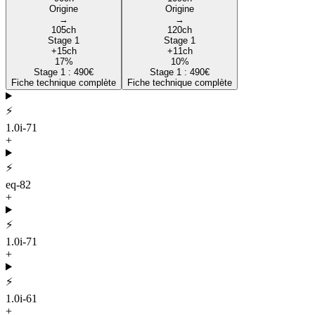
Origine
Origine
→
→
105
ch
120
ch
Stage 1
Stage 1
+
15
ch
+
11
ch
17
%
10
%
Stage 1 :
490
€
Stage 1 :
490
€
Fiche technique complète
Fiche technique complète
⚡
1.0i-71
+
⚡
eq-82
+
⚡
1.0i-71
+
⚡
1.0i-61
+