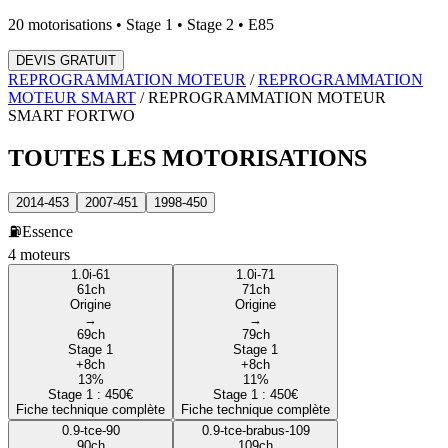
20
motorisations • Stage 1 • Stage 2 • E85
DEVIS GRATUIT
REPROGRAMMATION MOTEUR
/
REPROGRAMMATION
MOTEUR
SMART
/
REPROGRAMMATION MOTEUR
SMART
FORTWO
TOUTES LES
MOTORISATIONS
2014-453
2007-451
1998-450
⛽
Essence
4
moteur
s
1.0i-61
1.0i-71
61
ch
71
ch
Origine
Origine
→
→
69
ch
79
ch
Stage 1
Stage 1
+
8
ch
+
8
ch
13
%
11
%
Stage 1 :
450
€
Stage 1 :
450
€
Fiche technique complète
Fiche technique complète
0.9-tce-90
0.9-tce-brabus-109
90
ch
109
ch