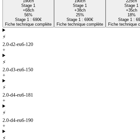
190
ch
190
ch
225
ch
Stage 1
Stage 1
Stage 1
+
68
ch
+
38
ch
+
35
ch
56
%
25
%
18
%
Stage 1 :
690
€
Stage 1 :
690
€
Stage 1 :
6
Fiche technique complète
Fiche technique complète
Fiche technique 
⚡
2.0-d2-eu6-120
+
⚡
2.0-d3-eu6-150
+
⚡
2.0-d4-eu6-181
+
⚡
2.0-d4-eu6-190
+
⚡