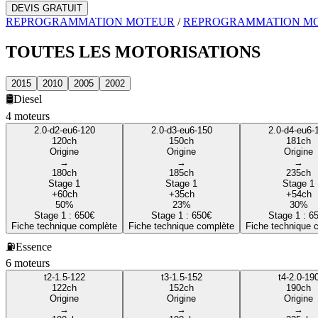
DEVIS GRATUIT
REPROGRAMMATION MOTEUR
/
REPROGRAMMATION M
TOUTES LES
MOTORISATIONS
2015
2010
2005
2002
🛢️
Diesel
4
moteur
s
2.0-d2-eu6-120
2.0-d3-eu6-150
2.0-d4-eu6-
120
ch
150
ch
181
ch
Origine
Origine
Origine
→
→
→
180
ch
185
ch
235
ch
Stage 1
Stage 1
Stage 1
+
60
ch
+
35
ch
+
54
ch
50
%
23
%
30
%
Stage 1 :
650
€
Stage 1 :
650
€
Stage 1 :
6
Fiche technique complète
Fiche technique complète
Fiche technique 
⛽
Essence
6
moteur
s
t2-1.5-122
t3-1.5-152
t4-2.0-19
122
ch
152
ch
190
ch
Origine
Origine
Origine
→
→
→