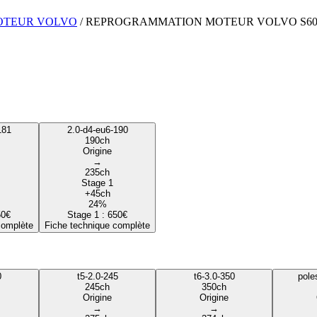
OTEUR
VOLVO
/
REPROGRAMMATION MOTEUR
VOLVO
S6
181
2.0-d4-eu6-190
190
ch
Origine
→
235
ch
Stage 1
+
45
ch
24
%
50
€
Stage 1 :
650
€
complète
Fiche technique complète
0
t5-2.0-245
t6-3.0-350
pole
245
ch
350
ch
Origine
Origine
→
→