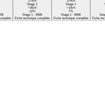
275
ch
374
ch
Stage 1
Stage 1
+
30
ch
+
24
ch
12
%
7
%
90
€
Stage 1 :
690
€
Stage 1 :
690
€
Sta
complète
Fiche technique complète
Fiche technique complète
Fiche te