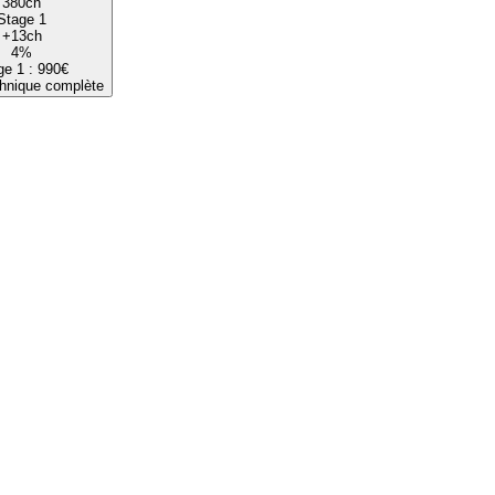
380
ch
Stage 1
+
13
ch
4
%
ge 1 :
990
€
chnique complète