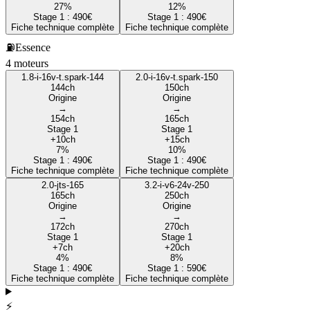
27
%
12
%
Stage 1 :
490
€
Stage 1 :
490
€
Fiche technique complète
Fiche technique complète
⛽
Essence
4
moteur
s
1.8-i-16v-t.spark-144
2.0-i-16v-t.spark-150
144
ch
150
ch
Origine
Origine
→
→
154
ch
165
ch
Stage 1
Stage 1
+
10
ch
+
15
ch
7
%
10
%
Stage 1 :
490
€
Stage 1 :
490
€
Fiche technique complète
Fiche technique complète
2.0-jts-165
3.2-i-v6-24v-250
165
ch
250
ch
Origine
Origine
→
→
172
ch
270
ch
Stage 1
Stage 1
+
7
ch
+
20
ch
4
%
8
%
Stage 1 :
490
€
Stage 1 :
590
€
Fiche technique complète
Fiche technique complète
⚡