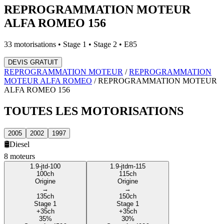
REPROGRAMMATION MOTEUR
ALFA ROMEO
156
33
motorisations • Stage 1 • Stage 2 • E85
DEVIS GRATUIT
REPROGRAMMATION MOTEUR
/
REPROGRAMMATION
MOTEUR
ALFA ROMEO
/
REPROGRAMMATION MOTEUR
ALFA ROMEO
156
TOUTES LES
MOTORISATIONS
2005
2002
1997
🛢️
Diesel
8
moteur
s
1.9-jtd-100
1.9-jtdm-115
100
ch
115
ch
Origine
Origine
→
→
135
ch
150
ch
Stage 1
Stage 1
+
35
ch
+
35
ch
35
%
30
%