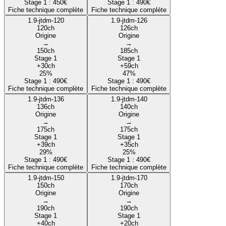
Stage 1 :
450
€
Stage 1 :
490
€
Fiche technique complète
Fiche technique complète
1.9-jtdm-120
1.9-jtdm-126
120
ch
126
ch
Origine
Origine
→
→
150
ch
185
ch
Stage 1
Stage 1
+
30
ch
+
59
ch
25
%
47
%
Stage 1 :
490
€
Stage 1 :
490
€
Fiche technique complète
Fiche technique complète
1.9-jtdm-136
1.9-jtdm-140
136
ch
140
ch
Origine
Origine
→
→
175
ch
175
ch
Stage 1
Stage 1
+
39
ch
+
35
ch
29
%
25
%
Stage 1 :
490
€
Stage 1 :
490
€
Fiche technique complète
Fiche technique complète
1.9-jtdm-150
1.9-jtdm-170
150
ch
170
ch
Origine
Origine
→
→
190
ch
190
ch
Stage 1
Stage 1
+
40
ch
+
20
ch