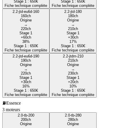
Stage 1 :
650
€
Stage 1 :
650
€
Fiche technique complète
Fiche technique complète
2.2-jtd-eu6d-160
2.2-jtd-180
160
ch
180
ch
Origine
Origine
→
→
220
ch
210
ch
Stage 1
Stage 1
+
60
ch
+
30
ch
38
%
17
%
Stage 1 :
650
€
Stage 1 :
650
€
Fiche technique complète
Fiche technique complète
2.2-jtd-eu6d-190
2.2-jtdm-210
190
ch
210
ch
Origine
Origine
→
→
220
ch
230
ch
Stage 1
Stage 1
+
30
ch
+
20
ch
16
%
10
%
Stage 1 :
650
€
Stage 1 :
650
€
Fiche technique complète
Fiche technique complète
⛽
Essence
3
moteur
s
2.0-tb-200
2.0-tb-280
200
ch
280
ch
Origine
Origine