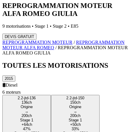
REPROGRAMMATION MOTEUR
ALFA ROMEO
GIULIA
9
motorisations • Stage 1 • Stage 2 • E85
DEVIS GRATUIT
REPROGRAMMATION MOTEUR
/
REPROGRAMMATION
MOTEUR
ALFA ROMEO
/
REPROGRAMMATION MOTEUR
ALFA ROMEO
GIULIA
TOUTES LES
MOTORISATIONS
2015
🛢️
Diesel
6
moteur
s
2.2-jtd-136
2.2-jtd-150
136
ch
150
ch
Origine
Origine
→
→
200
ch
200
ch
Stage 1
Stage 1
+
64
ch
+
50
ch
47
%
33
%