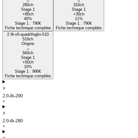
→
→
280
ch
310
ch
Stage 1
Stage 1
+
80
ch
+
30
ch
40
%
11
%
Stage 1 :
790
€
Stage 1 :
790
€
Fiche technique complète
Fiche technique complète
2.9t-v6-quadrifoglio-510
510
ch
Origine
→
560
ch
Stage 1
+
50
ch
10
%
Stage 1 :
990
€
Fiche technique complète
⚡
2.0-tb-200
+
⚡
2.0-tb-280
+