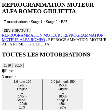
REPROGRAMMATION MOTEUR
ALFA ROMEO
GIULIETTA
17
motorisations • Stage 1 • Stage 2 • E85
DEVIS GRATUIT
REPROGRAMMATION MOTEUR
/
REPROGRAMMATION
MOTEUR
ALFA ROMEO
/
REPROGRAMMATION MOTEUR
ALFA ROMEO
GIULIETTA
TOUTES LES
MOTORISATIONS
2016
2010
🛢️
Diesel
3
moteur
s
1.6-jtdm-120
2.0-jtdm-eu6-150
120
ch
150
ch
Origine
Origine
→
→
140
ch
180
ch
Stage 1
Stage 1
+
20
ch
+
30
ch
17
%
20
%