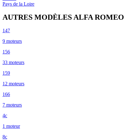
Pays de la Loire
AUTRES MODÈLES
ALFA ROMEO
147
9
moteur
s
156
33
moteur
s
159
12
moteur
s
166
7
moteur
s
4c
1
moteur
8c