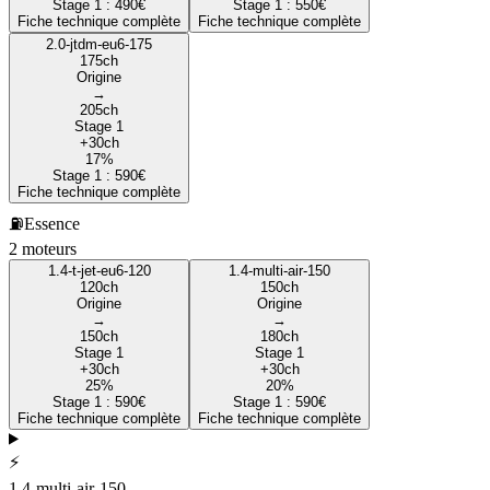
Stage 1 :
490
€
Stage 1 :
550
€
Fiche technique complète
Fiche technique complète
2.0-jtdm-eu6-175
175
ch
Origine
→
205
ch
Stage 1
+
30
ch
17
%
Stage 1 :
590
€
Fiche technique complète
⛽
Essence
2
moteur
s
1.4-t-jet-eu6-120
1.4-multi-air-150
120
ch
150
ch
Origine
Origine
→
→
150
ch
180
ch
Stage 1
Stage 1
+
30
ch
+
30
ch
25
%
20
%
Stage 1 :
590
€
Stage 1 :
590
€
Fiche technique complète
Fiche technique complète
⚡
1.4-multi-air-150