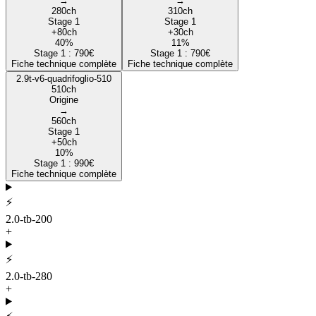
→
→
280
ch
310
ch
Stage 1
Stage 1
+
80
ch
+
30
ch
40
%
11
%
Stage 1 :
790
€
Stage 1 :
790
€
Fiche technique complète
Fiche technique complète
2.9t-v6-quadrifoglio-510
510
ch
Origine
→
560
ch
Stage 1
+
50
ch
10
%
Stage 1 :
990
€
Fiche technique complète
⚡
2.0-tb-200
+
⚡
2.0-tb-280
+