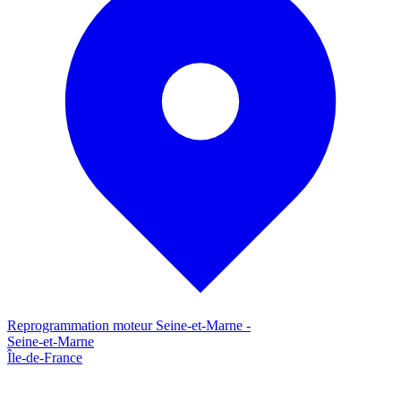
Reprogrammation moteur
Seine-et-Marne
-
Seine-et-Marne
Île-de-France