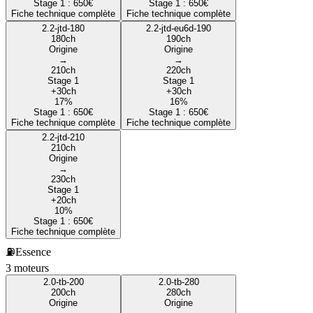
Stage 1 :
650
€
Stage 1 :
650
€
Fiche technique complète
Fiche technique complète
2.2-jtd-180
2.2-jtd-eu6d-190
180
ch
190
ch
Origine
Origine
→
→
210
ch
220
ch
Stage 1
Stage 1
+
30
ch
+
30
ch
17
%
16
%
Stage 1 :
650
€
Stage 1 :
650
€
Fiche technique complète
Fiche technique complète
2.2-jtd-210
210
ch
Origine
→
230
ch
Stage 1
+
20
ch
10
%
Stage 1 :
650
€
Fiche technique complète
⛽
Essence
3
moteur
s
2.0-tb-200
2.0-tb-280
200
ch
280
ch
Origine
Origine