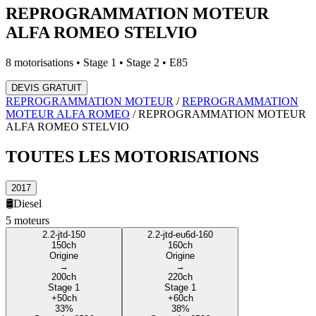
REPROGRAMMATION MOTEUR
ALFA ROMEO
STELVIO
8
motorisations • Stage 1 • Stage 2 • E85
DEVIS GRATUIT
REPROGRAMMATION MOTEUR
/
REPROGRAMMATION
MOTEUR
ALFA ROMEO
/
REPROGRAMMATION MOTEUR
ALFA ROMEO
STELVIO
TOUTES LES
MOTORISATIONS
2017
🛢️
Diesel
5
moteur
s
2.2-jtd-150
2.2-jtd-eu6d-160
150
ch
160
ch
Origine
Origine
→
→
200
ch
220
ch
Stage 1
Stage 1
+
50
ch
+
60
ch
33
%
38
%