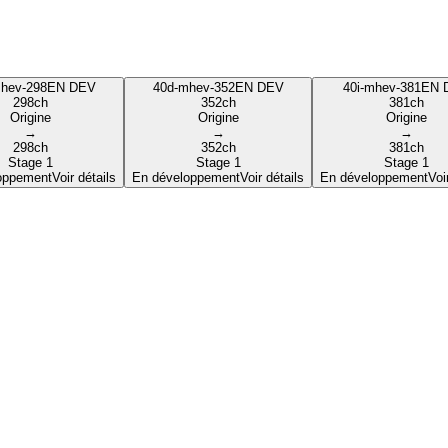
hev-298
EN DEV
40d-mhev-352
EN DEV
40i-mhev-381
EN 
298
ch
352
ch
381
ch
Origine
Origine
Origine
→
→
→
298
ch
352
ch
381
ch
Stage 1
Stage 1
Stage 1
oppement
Voir détails
En développement
Voir détails
En développement
Voi