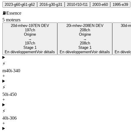
2023-g60-g61-g62
2016-g30-g31
2010-f10-f11
2003-e60
1995-e39
⛽
Essence
5
moteur
s
20d-mhev-197
EN DEV
20i-mhev-208
EN DEV
30d-m
197
ch
208
ch
Origine
Origine
→
→
197
ch
208
ch
Stage 1
Stage 1
En développement
Voir détails
En développement
Voir détails
En dével
⚡
m40i-340
+
⚡
50i-450
+
⚡
40i-306
+