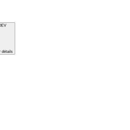
DEV
r détails