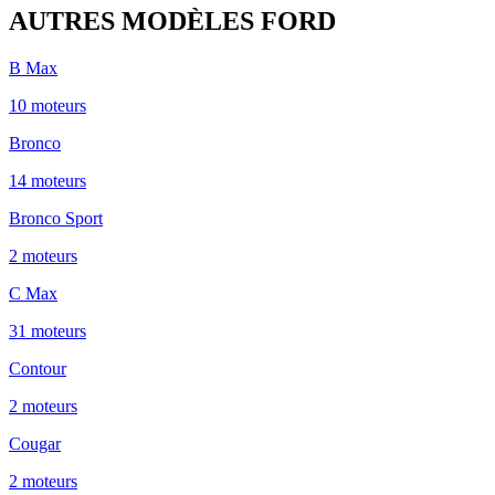
AUTRES MODÈLES
FORD
B Max
10
moteur
s
Bronco
14
moteur
s
Bronco Sport
2
moteur
s
C Max
31
moteur
s
Contour
2
moteur
s
Cougar
2
moteur
s