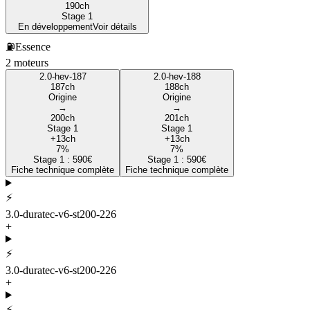
190
ch
Stage 1
En développement
Voir détails
⛽
Essence
2
moteur
s
2.0-hev-187
2.0-hev-188
187
ch
188
ch
Origine
Origine
→
→
200
ch
201
ch
Stage 1
Stage 1
+
13
ch
+
13
ch
7
%
7
%
Stage 1 :
590
€
Stage 1 :
590
€
Fiche technique complète
Fiche technique complète
⚡
3.0-duratec-v6-st200-226
+
⚡
3.0-duratec-v6-st200-226
+
⚡