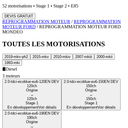
52
motorisations • Stage 1 • Stage 2 • E85
DEVIS GRATUIT
REPROGRAMMATION MOTEUR
/
REPROGRAMMATION
MOTEUR
FORD
/
REPROGRAMMATION MOTEUR
FORD
MONDEO
TOUTES LES
MOTORISATIONS
2019-mkv-ph2
2015-mkv
2010-mkiv
2007-mkiii
2000-mkii
1993-mki
🛢️
Diesel
3
moteur
s
2.0-tdci-ecoblue-eu6-120
EN DEV
2.0-tdci-ecoblue-eu6-150
EN DEV
120
ch
150
ch
Origine
Origine
→
→
120
ch
150
ch
Stage 1
Stage 1
En développement
Voir détails
En développement
Voir détails
2.0-tdci-ecoblue-eu6-190
EN DEV
190
ch
Origine
→