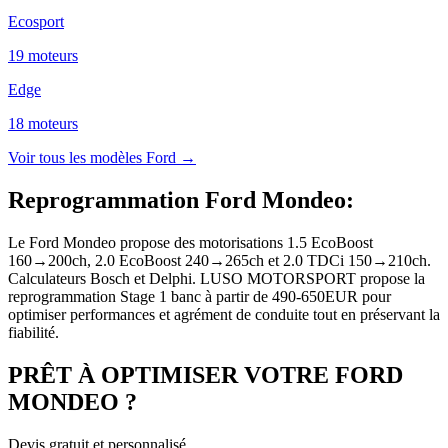
Ecosport
19
moteur
s
Edge
18
moteur
s
Voir tous les modèles
Ford
→
Reprogrammation Ford Mondeo
:
Le Ford Mondeo propose des motorisations 1.5 EcoBoost
160→200ch, 2.0 EcoBoost 240→265ch et 2.0 TDCi 150→210ch.
Calculateurs Bosch et Delphi. LUSO MOTORSPORT propose la
reprogrammation Stage 1 banc à partir de 490-650EUR pour
optimiser performances et agrément de conduite tout en préservant la
fiabilité.
PRÊT À OPTIMISER VOTRE
FORD
MONDEO
?
Devis gratuit et personnalisé