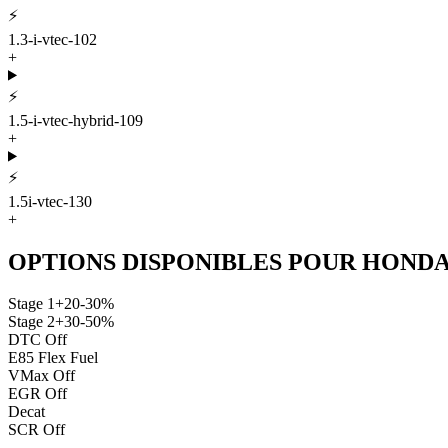
⚡
1.3-i-vtec-102
+
⚡
1.5-i-vtec-hybrid-109
+
⚡
1.5i-vtec-130
+
OPTIONS DISPONIBLES POUR
HOND
Stage 1
+20-30%
Stage 2
+30-50%
DTC Off
E85 Flex Fuel
VMax Off
EGR Off
Decat
SCR Off