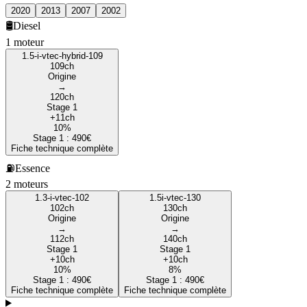
2020
2013
2007
2002
🛢️
Diesel
1
moteur
1.5-i-vtec-hybrid-109
109
ch
Origine
→
120
ch
Stage 1
+
11
ch
10
%
Stage 1 :
490
€
Fiche technique complète
⛽
Essence
2
moteur
s
1.3-i-vtec-102
1.5i-vtec-130
102
ch
130
ch
Origine
Origine
→
→
112
ch
140
ch
Stage 1
Stage 1
+
10
ch
+
10
ch
10
%
8
%
Stage 1 :
490
€
Stage 1 :
490
€
Fiche technique complète
Fiche technique complète