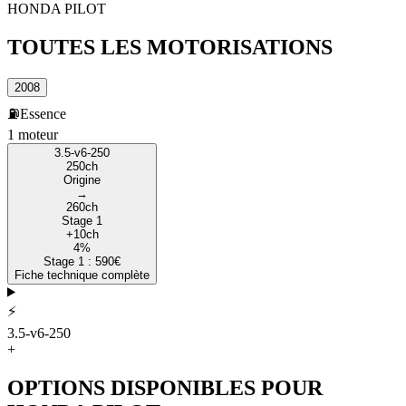
HONDA
PILOT
TOUTES LES
MOTORISATIONS
2008
⛽
Essence
1
moteur
3.5-v6-250
250
ch
Origine
→
260
ch
Stage 1
+
10
ch
4
%
Stage 1 :
590
€
Fiche technique complète
⚡
3.5-v6-250
+
OPTIONS DISPONIBLES POUR