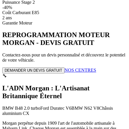
Puissance Stage 2
-40%
Coût Carburant E85
2 ans
Garantie Moteur
REPROGRAMMATION MOTEUR
MORGAN
- DEVIS GRATUIT
Contactez-nous pour un devis personnalisé et découvrez le potentiel
de votre véhicule.
NOS CENTRES
DEMANDER UN DEVIS GRATUIT
🔧
L'ADN Morgan : L'Artisanat
Britannique Éternel
BMW B48 2.0 turbo
Ford Duratec V6
BMW N62 V8
Châssis
aluminium CX
Morgan perpétue depuis 1909 l'art de l'automobile artisanale à
Malvern Link. Chaque Morgan est assemblée à la main sur des