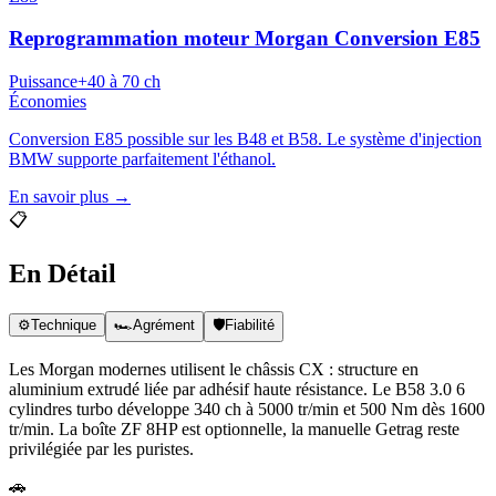
Reprogrammation moteur
Morgan
Conversion E85
Puissance
+40 à 70 ch
Économies
Conversion E85 possible sur les B48 et B58. Le système d'injection
BMW supporte parfaitement l'éthanol.
En savoir plus →
📋
En Détail
⚙️
Technique
🏎️
Agrément
🛡️
Fiabilité
Les Morgan modernes utilisent le châssis CX : structure en
aluminium extrudé liée par adhésif haute résistance. Le B58 3.0 6
cylindres turbo développe 340 ch à 5000 tr/min et 500 Nm dès 1600
tr/min. La boîte ZF 8HP est optionnelle, la manuelle Getrag reste
privilégiée par les puristes.
🚗