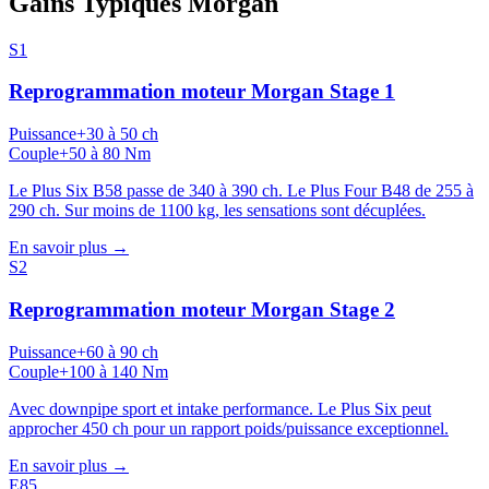
Gains Typiques
Morgan
S1
Reprogrammation moteur
Morgan
Stage 1
Puissance
+30 à 50 ch
Couple
+50 à 80 Nm
Le Plus Six B58 passe de 340 à 390 ch. Le Plus Four B48 de 255 à
290 ch. Sur moins de 1100 kg, les sensations sont décuplées.
En savoir plus →
S2
Reprogrammation moteur
Morgan
Stage 2
Puissance
+60 à 90 ch
Couple
+100 à 140 Nm
Avec downpipe sport et intake performance. Le Plus Six peut
approcher 450 ch pour un rapport poids/puissance exceptionnel.
En savoir plus →
E85