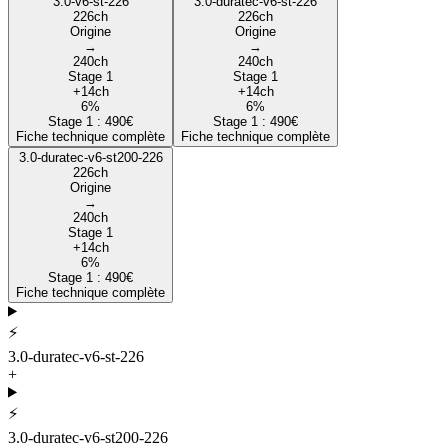
3.0-v6-st-226
3.0-duratec-v6-st-226
226
ch
226
ch
Origine
Origine
→
→
240
ch
240
ch
Stage 1
Stage 1
+
14
ch
+
14
ch
6
%
6
%
Stage 1 :
490
€
Stage 1 :
490
€
Fiche technique complète
Fiche technique complète
3.0-duratec-v6-st200-226
226
ch
Origine
→
240
ch
Stage 1
+
14
ch
6
%
Stage 1 :
490
€
Fiche technique complète
⚡
3.0-duratec-v6-st-226
+
⚡
3.0-duratec-v6-st200-226