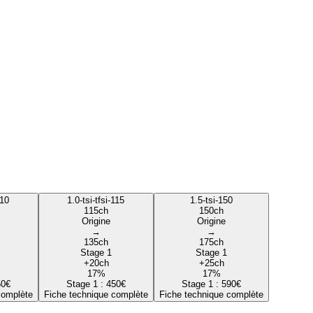
110
1.0-tsi-tfsi-115
1.5-tsi-150
115
ch
150
ch
Origine
Origine
→
→
135
ch
175
ch
Stage 1
Stage 1
+
20
ch
+
25
ch
17
%
17
%
50
€
Stage 1 :
450
€
Stage 1 :
590
€
complète
Fiche technique complète
Fiche technique complète