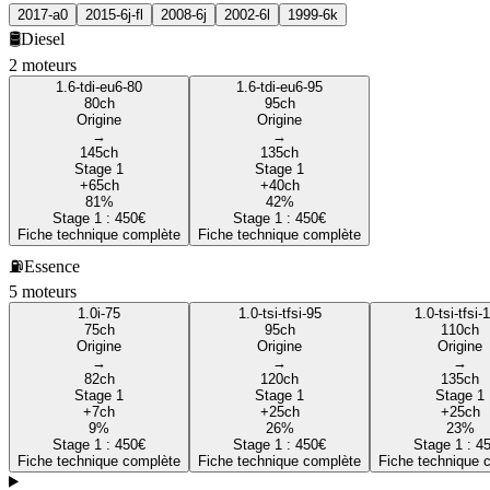
2017-a0
2015-6j-fl
2008-6j
2002-6l
1999-6k
🛢️
Diesel
2
moteur
s
1.6-tdi-eu6-80
1.6-tdi-eu6-95
80
ch
95
ch
Origine
Origine
→
→
145
ch
135
ch
Stage 1
Stage 1
+
65
ch
+
40
ch
81
%
42
%
Stage 1 :
450
€
Stage 1 :
450
€
Fiche technique complète
Fiche technique complète
⛽
Essence
5
moteur
s
1.0i-75
1.0-tsi-tfsi-95
1.0-tsi-tfsi-
75
ch
95
ch
110
ch
Origine
Origine
Origine
→
→
→
82
ch
120
ch
135
ch
Stage 1
Stage 1
Stage 1
+
7
ch
+
25
ch
+
25
ch
9
%
26
%
23
%
Stage 1 :
450
€
Stage 1 :
450
€
Stage 1 :
4
Fiche technique complète
Fiche technique complète
Fiche technique 