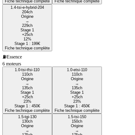
Fiche technique complète
Fiche technique complète
1.4-tsi-e-hybrid-204
204
ch
Origine
→
229
ch
Stage 1
+
25
ch
12
%
Stage 1 :
199
€
Fiche technique complète
⛽
Essence
6
moteur
s
1.0-tsi-tfsi-110
1.0-etsi-110
110
ch
110
ch
Origine
Origine
→
→
135
ch
135
ch
Stage 1
Stage 1
+
25
ch
+
25
ch
23
%
23
%
Stage 1 :
450
€
Stage 1 :
450
€
Fiche technique complète
Fiche technique complète
1.5-tgi-130
1.5-tsi-150
130
ch
150
ch
Origine
Origine
→
→
175
ch
175
ch