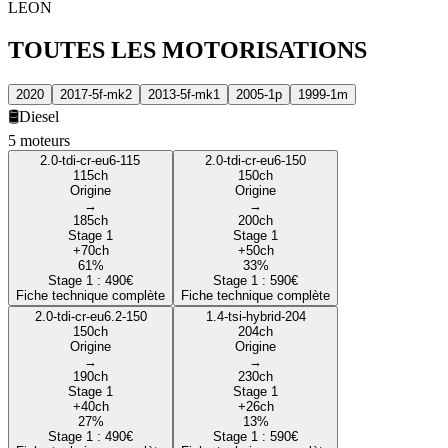
LEON
TOUTES LES
MOTORISATIONS
2020
2017-5f-mk2
2013-5f-mk1
2005-1p
1999-1m
🛢️
Diesel
5
moteur
s
2.0-tdi-cr-eu6-115
2.0-tdi-cr-eu6-150
115
ch
150
ch
Origine
Origine
→
→
185
ch
200
ch
Stage 1
Stage 1
+
70
ch
+
50
ch
61
%
33
%
Stage 1 :
490
€
Stage 1 :
590
€
Fiche technique complète
Fiche technique complète
2.0-tdi-cr-eu6.2-150
1.4-tsi-hybrid-204
150
ch
204
ch
Origine
Origine
→
→
190
ch
230
ch
Stage 1
Stage 1
+
40
ch
+
26
ch
27
%
13
%
Stage 1 :
490
€
Stage 1 :
590
€