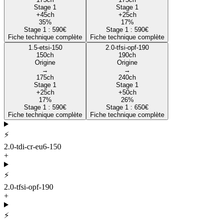
Stage 1
Stage 1
+
45
ch
+
25
ch
35
%
17
%
Stage 1 :
590
€
Stage 1 :
590
€
Fiche technique complète
Fiche technique complète
1.5-etsi-150
2.0-tfsi-opf-190
150
ch
190
ch
Origine
Origine
→
→
175
ch
240
ch
Stage 1
Stage 1
+
25
ch
+
50
ch
17
%
26
%
Stage 1 :
590
€
Stage 1 :
650
€
Fiche technique complète
Fiche technique complète
⚡
2.0-tdi-cr-eu6-150
+
⚡
2.0-tfsi-opf-190
+
⚡