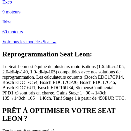
Exeo
9
moteur
s
Ibiza
60
moteur
s
Voir tous les modèles
Seat
→
Reprogrammation Seat Leon
:
Le Seat Leon est équipé de plusieurs motorisations (1.6-tdi-cr-105,
2.0-tdi-ip-140, 1.9-tdi-ip-105) compatibles avec nos solutions de
reprogrammation. Les calculateurs courants (Bosch EDC17CP14,
Bosch EDC17C54, Bosch EDC17CP20, Bosch EDC17C46,
Bosch EDC16U1, Bosch EDC16U34, Siemens/Continental
PPD1.x) sont pris en charge. Gains Stage 1 : 90→140ch,
105→140ch, 105→140ch. Tarif Stage 1 à partir de 450EUR TTC.
PRÊT À OPTIMISER VOTRE
SEAT
LEON
?
Devis gratuit et personnalisé