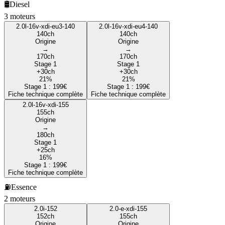
🛢️
Diesel
3
moteur
s
2.0l-16v-xdi-eu3-140
2.0l-16v-xdi-eu4-140
140
ch
140
ch
Origine
Origine
→
→
170
ch
170
ch
Stage 1
Stage 1
+
30
ch
+
30
ch
21
%
21
%
Stage 1 :
199
€
Stage 1 :
199
€
Fiche technique complète
Fiche technique complète
2.0l-16v-xdi-155
155
ch
Origine
→
180
ch
Stage 1
+
25
ch
16
%
Stage 1 :
199
€
Fiche technique complète
⛽
Essence
2
moteur
s
2.0i-152
2.0-e-xdi-155
152
ch
155
ch
Origine
Origine