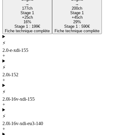
→
→
177
ch
200
ch
Stage 1
Stage 1
+
25
ch
+
45
ch
16
%
29
%
Stage 1 :
199
€
Stage 1 :
590
€
Fiche technique complète
Fiche technique complète
⚡
2.0-e-xdi-155
+
⚡
2.0i-152
+
⚡
2.0l-16v-xdi-155
+
⚡
2.0l-16v-xdi-eu3-140
+