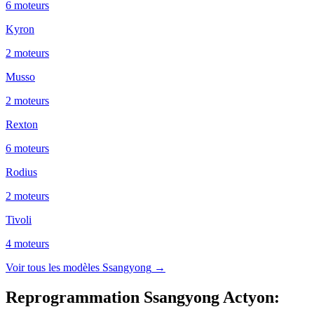
6
moteur
s
Kyron
2
moteur
s
Musso
2
moteur
s
Rexton
6
moteur
s
Rodius
2
moteur
s
Tivoli
4
moteur
s
Voir tous les modèles
Ssangyong
→
Reprogrammation Ssangyong Actyon
: