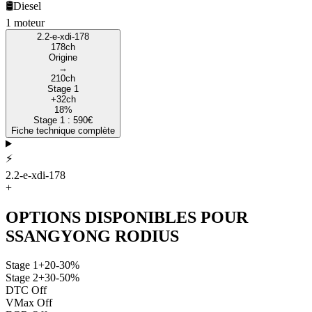
🛢️
Diesel
1
moteur
2.2-e-xdi-178
178
ch
Origine
→
210
ch
Stage 1
+
32
ch
18
%
Stage 1 :
590
€
Fiche technique complète
⚡
2.2-e-xdi-178
+
OPTIONS DISPONIBLES POUR
SSANGYONG
RODIUS
Stage 1
+20-30%
Stage 2
+30-50%
DTC Off
VMax Off