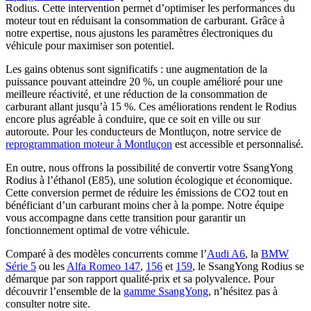
Rodius. Cette intervention permet d’optimiser les performances du
moteur tout en réduisant la consommation de carburant. Grâce à
notre expertise, nous ajustons les paramètres électroniques du
véhicule pour maximiser son potentiel.
Les gains obtenus sont significatifs : une augmentation de la
puissance pouvant atteindre 20 %, un couple amélioré pour une
meilleure réactivité, et une réduction de la consommation de
carburant allant jusqu’à 15 %. Ces améliorations rendent le Rodius
encore plus agréable à conduire, que ce soit en ville ou sur
autoroute. Pour les conducteurs de Montluçon, notre service de
reprogrammation moteur à Montluçon
est accessible et personnalisé.
En outre, nous offrons la possibilité de convertir votre SsangYong
Rodius à l’éthanol (E85), une solution écologique et économique.
Cette conversion permet de réduire les émissions de CO2 tout en
bénéficiant d’un carburant moins cher à la pompe. Notre équipe
vous accompagne dans cette transition pour garantir un
fonctionnement optimal de votre véhicule.
Comparé à des modèles concurrents comme l’
Audi A6
, la
BMW
Série 5
ou les
Alfa Romeo 147
,
156
et
159
, le SsangYong Rodius se
démarque par son rapport qualité-prix et sa polyvalence. Pour
découvrir l’ensemble de la
gamme SsangYong
, n’hésitez pas à
consulter notre site.