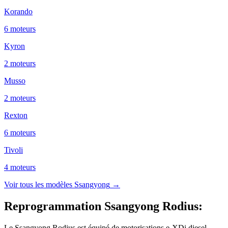
Korando
6
moteur
s
Kyron
2
moteur
s
Musso
2
moteur
s
Rexton
6
moteur
s
Tivoli
4
moteur
s
Voir tous les modèles
Ssangyong
→
Reprogrammation Ssangyong Rodius
:
Le Ssangyong Rodius est équipé de motorisations e-XDi diesel