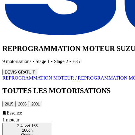
REPROGRAMMATION MOTEUR
SUZU
9
motorisations • Stage 1 • Stage 2 • E85
DEVIS GRATUIT
REPROGRAMMATION MOTEUR
/
REPROGRAMMATION M
TOUTES LES
MOTORISATIONS
2015
2006
2001
⛽
Essence
1
moteur
2.4i-vvt-166
166
ch
Origine