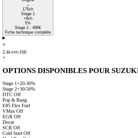
→
175
ch
Stage 1
+
9
ch
5
%
Stage 1 :
490
€
Fiche technique complète
⚡
2.4i-vvt-166
+
OPTIONS DISPONIBLES POUR
SUZUK
Stage 1
+20-30%
Stage 2
+30-50%
DTC Off
Pop & Bang
E85 Flex Fuel
VMax Off
EGR Off
Decat
SCR Off
Cold Start Off