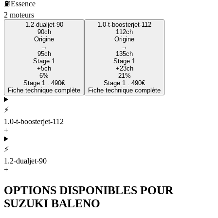
⛽
Essence
2
moteur
s
1.2-dualjet-90
1.0-t-boosterjet-112
90
ch
112
ch
Origine
Origine
→
→
95
ch
135
ch
Stage 1
Stage 1
+
5
ch
+
23
ch
6
%
21
%
Stage 1 :
490
€
Stage 1 :
490
€
Fiche technique complète
Fiche technique complète
⚡
1.0-t-boosterjet-112
+
⚡
1.2-dualjet-90
+
OPTIONS DISPONIBLES POUR
SUZUKI
BALENO