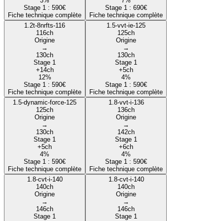
3
%
7
%
Stage 1 :
590
€
Stage 1 :
690
€
Fiche technique complète
Fiche technique complète
1.2t-8nrfts-116
1.5-vvt-ie-125
116
ch
125
ch
Origine
Origine
→
→
130
ch
130
ch
Stage 1
Stage 1
+
14
ch
+
5
ch
12
%
4
%
Stage 1 :
590
€
Stage 1 :
590
€
Fiche technique complète
Fiche technique complète
1.5-dynamic-force-125
1.8-vvt-i-136
125
ch
136
ch
Origine
Origine
→
→
130
ch
142
ch
Stage 1
Stage 1
+
5
ch
+
6
ch
4
%
4
%
Stage 1 :
590
€
Stage 1 :
590
€
Fiche technique complète
Fiche technique complète
1.8-cvt-i-140
1.8-cvt-i-140
140
ch
140
ch
Origine
Origine
→
→
146
ch
146
ch
Stage 1
Stage 1