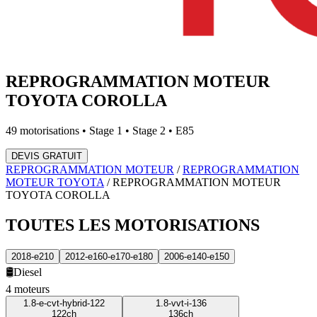
REPROGRAMMATION MOTEUR
TOYOTA
COROLLA
49
motorisations • Stage 1 • Stage 2 • E85
DEVIS GRATUIT
REPROGRAMMATION MOTEUR
/
REPROGRAMMATION
MOTEUR
TOYOTA
/
REPROGRAMMATION MOTEUR
TOYOTA
COROLLA
TOUTES LES
MOTORISATIONS
2018-e210
2012-e160-e170-e180
2006-e140-e150
🛢️
Diesel
4
moteur
s
1.8-e-cvt-hybrid-122
1.8-vvt-i-136
122
ch
136
ch