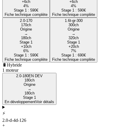
+
6
ch
+
6
ch
4
%
4
%
Stage 1 :
590
€
Stage 1 :
590
€
Fiche technique complète
Fiche technique complète
2.0-170
1.6t-gr-300
170
ch
300
ch
Origine
Origine
→
→
180
ch
320
ch
Stage 1
Stage 1
+
10
ch
+
20
ch
6
%
7
%
Stage 1 :
590
€
Stage 1 :
690
€
Fiche technique complète
Fiche technique complète
🔋
Hybride
1
moteur
2.0-180
EN DEV
180
ch
Origine
→
180
ch
Stage 1
En développement
Voir détails
⚡
2.0-d-4d-126
+