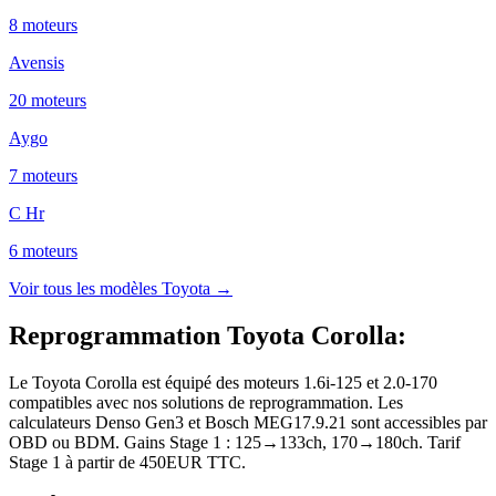
8
moteur
s
Avensis
20
moteur
s
Aygo
7
moteur
s
C Hr
6
moteur
s
Voir tous les modèles
Toyota
→
Reprogrammation Toyota Corolla
:
Le Toyota Corolla est équipé des moteurs 1.6i-125 et 2.0-170
compatibles avec nos solutions de reprogrammation. Les
calculateurs Denso Gen3 et Bosch MEG17.9.21 sont accessibles par
OBD ou BDM. Gains Stage 1 : 125→133ch, 170→180ch. Tarif
Stage 1 à partir de 450EUR TTC.