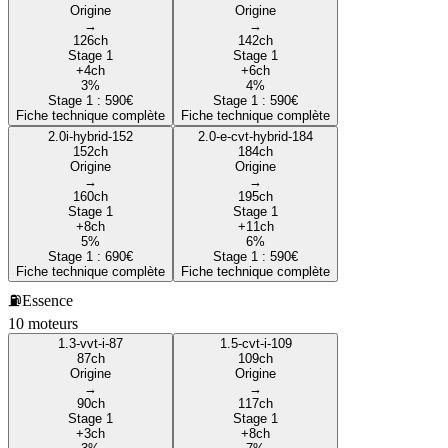
Origine
Origine
→
→
126
ch
142
ch
Stage 1
Stage 1
+
4
ch
+
6
ch
3
%
4
%
Stage 1 :
590
€
Stage 1 :
590
€
Fiche technique complète
Fiche technique complète
2.0i-hybrid-152
2.0-e-cvt-hybrid-184
152
ch
184
ch
Origine
Origine
→
→
160
ch
195
ch
Stage 1
Stage 1
+
8
ch
+
11
ch
5
%
6
%
Stage 1 :
690
€
Stage 1 :
590
€
Fiche technique complète
Fiche technique complète
⛽
Essence
10
moteur
s
1.3-vvt-i-87
1.5-cvt-i-109
87
ch
109
ch
Origine
Origine
→
→
90
ch
117
ch
Stage 1
Stage 1
+
3
ch
+
8
ch