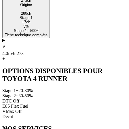
273
ch
Origine
→
280
ch
Stage 1
+
7
ch
3
%
Stage 1 :
590
€
Fiche technique complète
⚡
4.0i-v6-273
+
OPTIONS DISPONIBLES POUR
TOYOTA
4 RUNNER
Stage 1
+20-30%
Stage 2
+30-50%
DTC Off
E85 Flex Fuel
VMax Off
Decat
NOS
SERVICES