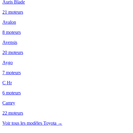
Auris Blade
21
moteur
s
Avalon
8
moteur
s
Avensis
20
moteur
s
Aygo
7
moteur
s
C Hr
6
moteur
s
Camry
22
moteur
s
Voir tous les modèles
Toyota
→