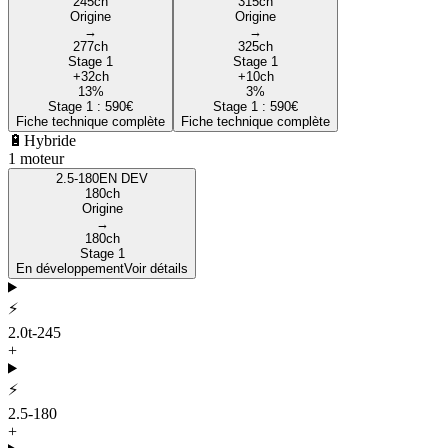
245
ch
315
ch
Origine
Origine
→
→
277
ch
325
ch
Stage 1
Stage 1
+
32
ch
+
10
ch
13
%
3
%
Stage 1 :
590
€
Stage 1 :
590
€
Fiche technique complète
Fiche technique complète
🔋
Hybride
1
moteur
2.5-180
EN DEV
180
ch
Origine
→
180
ch
Stage 1
En développement
Voir détails
⚡
2.0t-245
+
⚡
2.5-180
+