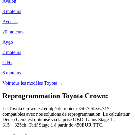
Avalon
8
moteur
s
Avensis
20
moteur
s
Aygo
7
moteur
s
C Hr
6
moteur
s
Voir tous les modèles
Toyota
→
Reprogrammation Toyota Crown
:
Le Toyota Crown est équipé du moteur 350-3.5i-v6-315
compatibles avec nos solutions de reprogrammation. Le calculateur
Denso Gen2 est optimisé via la prise OBD. Gains Stage 1 :
315→325ch. Tarif Stage 1 à partir de 450EUR TTC.