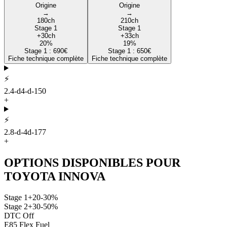
Origine
Origine
→
→
180
ch
210
ch
Stage 1
Stage 1
+
30
ch
+
33
ch
20
%
19
%
Stage 1 :
690
€
Stage 1 :
650
€
Fiche technique complète
Fiche technique complète
⚡
2.4-d4-d-150
+
⚡
2.8-d-4d-177
+
OPTIONS DISPONIBLES POUR
TOYOTA
INNOVA
Stage 1
+20-30%
Stage 2
+30-50%
DTC Off
E85 Flex Fuel