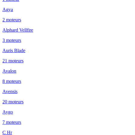
Agya
2
moteur
s
Alphard Vellfire
3
moteur
s
Auris Blade
21
moteur
s
Avalon
8
moteur
s
Avensis
20
moteur
s
Aygo
7
moteur
s
C Hr