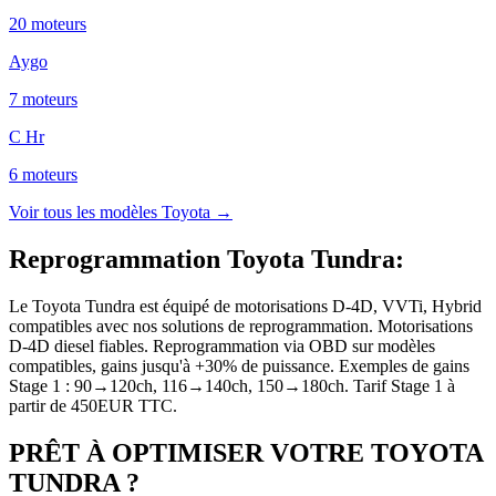
20
moteur
s
Aygo
7
moteur
s
C Hr
6
moteur
s
Voir tous les modèles
Toyota
→
Reprogrammation Toyota Tundra
:
Le Toyota Tundra est équipé de motorisations D-4D, VVTi, Hybrid
compatibles avec nos solutions de reprogrammation. Motorisations
D-4D diesel fiables. Reprogrammation via OBD sur modèles
compatibles, gains jusqu'à +30% de puissance. Exemples de gains
Stage 1 : 90→120ch, 116→140ch, 150→180ch. Tarif Stage 1 à
partir de 450EUR TTC.
PRÊT À OPTIMISER VOTRE
TOYOTA
TUNDRA
?