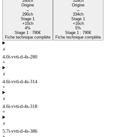
280
ch
318
ch
Origine
Origine
→
→
290
ch
334
ch
Stage 1
Stage 1
+
10
ch
+
16
ch
4
%
5
%
Stage 1 :
790
€
Stage 1 :
790
€
Fiche technique complète
Fiche technique complète
⚡
4.0i-vvti-d-4s-280
+
⚡
4.6i-vvti-d-4s-314
+
⚡
4.6i-vvti-d-4s-318
+
⚡
5.7i-vvti-d-4s-386
+