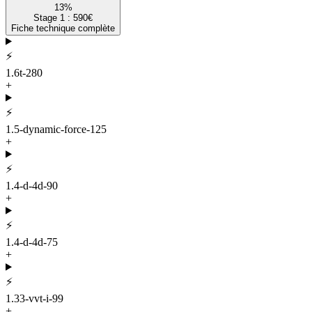
13
%
Stage 1 :
590
€
Fiche technique complète
⚡
1.6t-280
+
⚡
1.5-dynamic-force-125
+
⚡
1.4-d-4d-90
+
⚡
1.4-d-4d-75
+
⚡
1.33-vvt-i-99
+