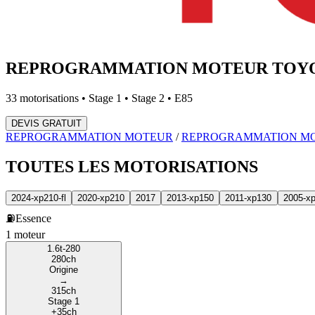
REPROGRAMMATION MOTEUR
TOY
33
motorisations • Stage 1 • Stage 2 • E85
DEVIS GRATUIT
REPROGRAMMATION MOTEUR
/
REPROGRAMMATION M
TOUTES LES
MOTORISATIONS
2024-xp210-fl
2020-xp210
2017
2013-xp150
2011-xp130
2005-x
⛽
Essence
1
moteur
1.6t-280
280
ch
Origine
→
315
ch
Stage 1
+
35
ch