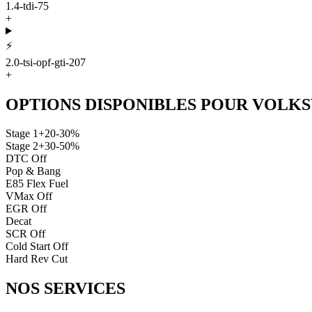
1.4-tdi-75
+
⚡
2.0-tsi-opf-gti-207
+
OPTIONS DISPONIBLES POUR
VOLK
Stage 1
+20-30%
Stage 2
+30-50%
DTC Off
Pop & Bang
E85 Flex Fuel
VMax Off
EGR Off
Decat
SCR Off
Cold Start Off
Hard Rev Cut
NOS
SERVICES