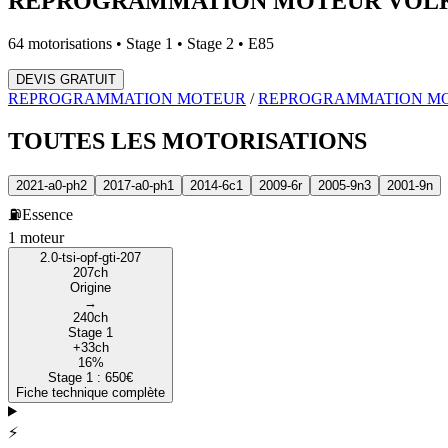
REPROGRAMMATION MOTEUR
VOL
64
motorisations • Stage 1 • Stage 2 • E85
DEVIS GRATUIT
REPROGRAMMATION MOTEUR
/
REPROGRAMMATION M
TOUTES LES
MOTORISATIONS
2021-a0-ph2
2017-a0-ph1
2014-6c1
2009-6r
2005-9n3
2001-9n
⛽
Essence
1
moteur
2.0-tsi-opf-gti-207
207
ch
Origine
→
240
ch
Stage 1
+
33
ch
16
%
Stage 1 :
650
€
Fiche technique complète
⚡