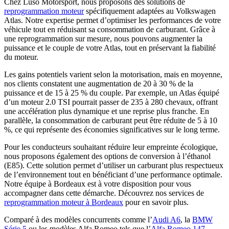
Chez Luso Motorsport, nous proposons des solutions de
reprogrammation moteur
spécifiquement adaptées au Volkswagen
Atlas. Notre expertise permet d’optimiser les performances de votre
véhicule tout en réduisant sa consommation de carburant. Grâce à
une reprogrammation sur mesure, nous pouvons augmenter la
puissance et le couple de votre Atlas, tout en préservant la fiabilité
du moteur.
Les gains potentiels varient selon la motorisation, mais en moyenne,
nos clients constatent une augmentation de 20 à 30 % de la
puissance et de 15 à 25 % du couple. Par exemple, un Atlas équipé
d’un moteur 2.0 TSI pourrait passer de 235 à 280 chevaux, offrant
une accélération plus dynamique et une reprise plus franche. En
parallèle, la consommation de carburant peut être réduite de 5 à 10
%, ce qui représente des économies significatives sur le long terme.
Pour les conducteurs souhaitant réduire leur empreinte écologique,
nous proposons également des options de conversion à l’éthanol
(E85). Cette solution permet d’utiliser un carburant plus respectueux
de l’environnement tout en bénéficiant d’une performance optimale.
Notre équipe à Bordeaux est à votre disposition pour vous
accompagner dans cette démarche. Découvrez nos services de
reprogrammation moteur à Bordeaux
pour en savoir plus.
Comparé à des modèles concurrents comme l’
Audi A6
, la
BMW
Série 5
ou les modèles Alfa Romeo tels que l’
Alfa Romeo 147
,