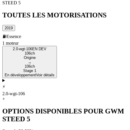
STEED 5
TOUTES LES
MOTORISATIONS
2019
⛽
Essence
1
moteur
2.0-wgt-106
EN DEV
106
ch
Origine
→
106
ch
Stage 1
En développement
Voir détails
⚡
2.0-wgt-106
+
OPTIONS DISPONIBLES POUR
GWM
STEED 5