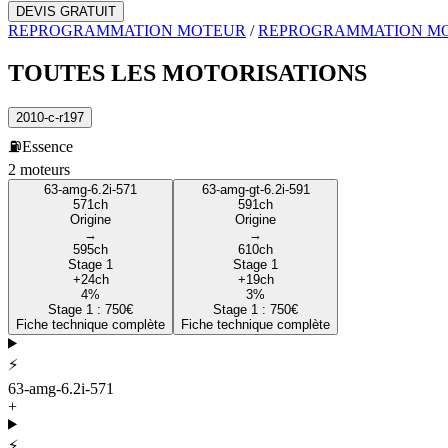
DEVIS GRATUIT
REPROGRAMMATION MOTEUR
/
REPROGRAMMATION M
TOUTES LES
MOTORISATIONS
2010-c-r197
⛽
Essence
2
moteur
s
63-amg-6.2i-571
63-amg-gt-6.2i-591
571
ch
591
ch
Origine
Origine
→
→
595
ch
610
ch
Stage 1
Stage 1
+
24
ch
+
19
ch
4
%
3
%
Stage 1 :
750
€
Stage 1 :
750
€
Fiche technique complète
Fiche technique complète
⚡
63-amg-6.2i-571
+
⚡