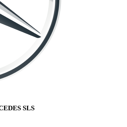
CEDES
SLS